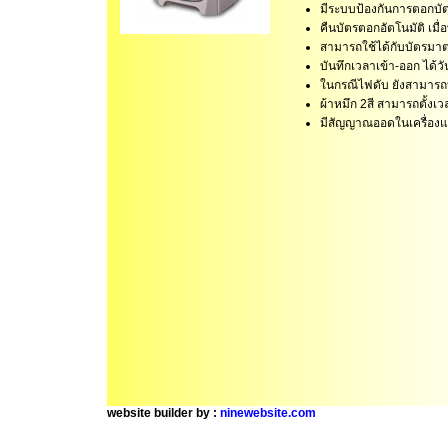
มีระบบป้องกันการตอกบัต
คืนบัตรตอกอัตโนมัติ เมื่
สามารถใช้ได้กับบัตรมา
บันทึกเวลาเข้า-ออก ได้วัน
ในกรณีไฟดับ ยังสามารถบ
ผ้าหมึก 2สี สามารถตั้งเ
มีสัญญาณออดในเครื่องแ
website builder by :
ninewebsite.com