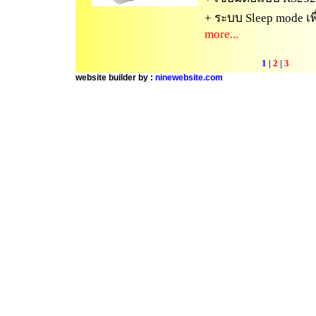
+ ระบบ Sleep mode เพ
more...
1
|
2
|
3
website builder by :
ninewebsite.com