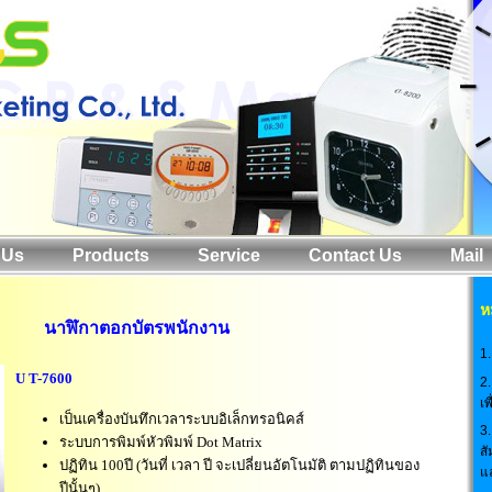
 Us
Products
Service
Contact Us
Mail
ห
นาฬิกาตอกบัตรพนักงาน
1
U T-7600
2.
เ
เป็นเครื่องบันทึกเวลาระบบอิเล็กทรอนิคส์
3.
ระบบการพิมพ์หัวพิมพ์ Dot Matrix
สั
ปฏิทิน 100ปี (วันที่ เวลา ปี จะเปลี่ยนอัตโนมัติ ตามปฏิทินของ
แ
ปีนั้นๆ)