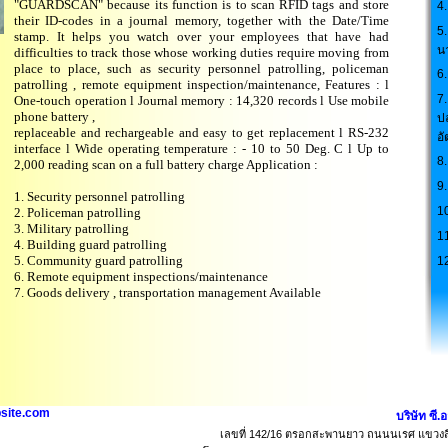
"GUARDSCAN" because its function is to scan RFID tags and store
4.
their ID-codes in a journal memory, together with the Date/Time
5.
stamp. It helps you watch over your employees that have had
น
difficulties to track those whose working duties require moving from
place to place, such as security personnel patrolling, policeman
6
patrolling , remote equipment inspection/maintenance, Features : l
7
One-touch operation l Journal memory : 14,320 records l Use mobile
phone battery ,
ป
replaceable and rechargeable and easy to get replacement l RS-232
อั
interface l Wide operating temperature : - 10 to 50 Deg. C l Up to
8.
2,000 reading scan on a full battery charge Application :
9
1. Security personnel patrolling
1
2. Policeman patrolling
3. Military patrolling
1
4. Building guard patrolling
5. Community guard patrolling
1
6. Remote equipment inspections/maintenance
7. Goods delivery , transportation management Available
site.com
บริษัท ซี.
เลขที่ 142/16 ตรอกสะพานยาว ถนนนเรศ แขวงสี