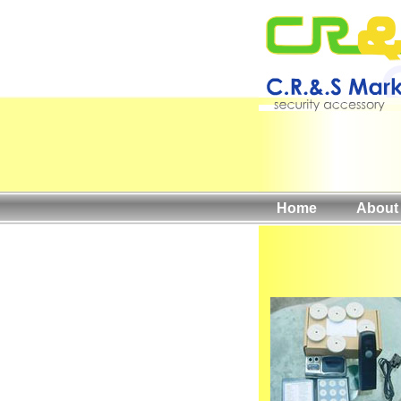
Home
About